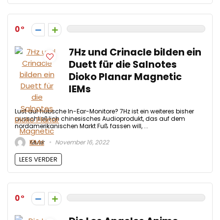
0
7Hz und Crinacle bilden ein
Duett für die Salnotes
Dioko Planar Magnetic
IEMs
Lust auf hübsche In-Ear-Monitore? 7Hz ist ein weiteres bisher
ausschließlich chinesisches Audioprodukt, das auf dem
nordamerikanischen Markt Fuß fassen will, ...
Musk
November 16, 2022
LEES VERDER
0