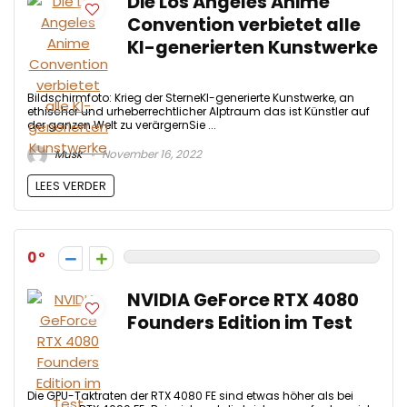
Die Los Angeles Anime
Convention verbietet alle
KI-generierten Kunstwerke
Bildschirmfoto: Krieg der SterneKI-generierte Kunstwerke, an
ethischer und urheberrechtlicher Alptraum das ist Künstler auf
der ganzen Welt zu verärgernSie ...
Musk
November 16, 2022
LEES VERDER
0
NVIDIA GeForce RTX 4080
Founders Edition im Test
Die GPU-Taktraten der RTX 4080 FE sind etwas höher als bei