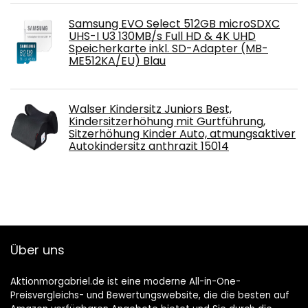
Samsung EVO Select 512GB microSDXC
UHS-I U3 130MB/s Full HD & 4K UHD
Speicherkarte inkl. SD-Adapter (MB-
ME512KA/EU) Blau
Walser Kindersitz Juniors Best,
Kindersitzerhöhung mit Gurtführung,
Sitzerhöhung Kinder Auto, atmungsaktiver
Autokindersitz anthrazit 15014
Über uns
Aktionmorgabriel.de ist eine moderne All-in-One-
Preisvergleichs- und Bewertungswebsite, die die besten auf