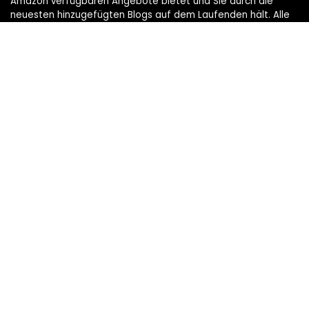
Amazon verfügbaren Angebote bietet und Sie durch die
neuesten hinzugefügten Blogs auf dem Laufenden hält. Alle
Bilder unterliegen dem Urheberrecht ihrer jeweiligen
Eigentümer. Alle zitierten Inhalte stammen aus ihren
jeweiligen Quellen.
TRETEN SIE UNSERER MAIL-LISTE FÜR BESTE BEI
Bietet an
Schnelllinks