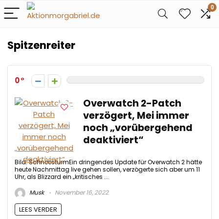
0
Spitzenreiter
0
Overwatch 2-Patch
verzögert, Mei immer
noch „vorübergehend
deaktiviert“
Bild: SchneesturmEin dringendes Update für Overwatch 2 hätte
heute Nachmittag live gehen sollen, verzögerte sich aber um 11
Uhr, als Blizzard ein „kritisches ...
Musk
November 16, 2022
LEES VERDER