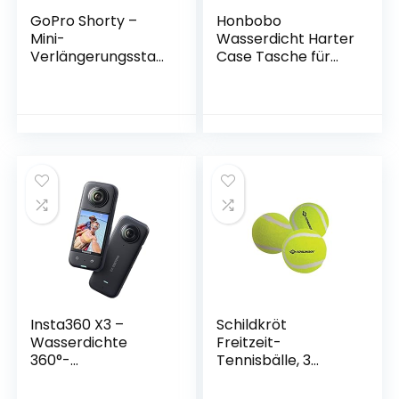
GoPro Shorty –
Honbobo
Mini-
Wasserdicht Harter
Verlängerungsstan
Case Tasche für
ge und Stativ
Insta360 ONE
schwarz (Offizielles
RS/Insta360 ONE R
GoPro-Zubehör)
All Edition
Insta360 X3 –
Schildkröt
Wasserdichte
Freitzeit-
360°-
Tennisbälle, 3
Actionkamera mit
Stück, drucklos im
1/2″-Sensor, 5,7K
Meshbag, gelber