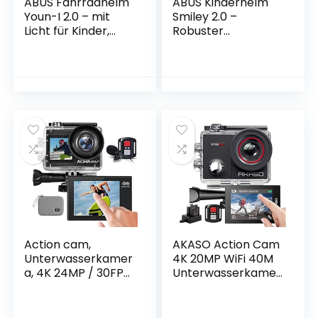
ABUS Fahrradhelm
ABUS Kinderhelm
Youn-I 2.0 – mit
Smiley 2.0 –
Licht für Kinder,
Robuster
Jugendliche und
Fahrradhelm für
junge Erwachsene
Mädchen und
– für Mädels und
Jungs
Jungs
Action cam,
AKASO Action Cam
Unterwasserkamer
4K 20MP WiFi 40M
a, 4K 24MP / 30FPS
Unterwasserkamer
-170 ° Weitwinkel
a Wasserdicht
WiFi Touchscreen
Ultra HD
Doppelbildschirm
Touchscreen