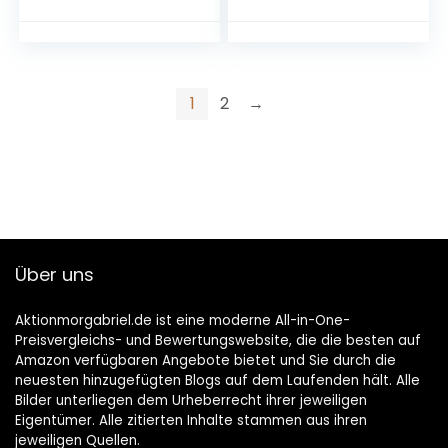
360°, 72MP 360°-
Filz, für das erste
Fotos,
Tennis-Spiel auf
Stabilisierung,
der Strasse, im Hof,
2,29″-Touchscreen,
970048
Vibrationsfeedbac
1
2
→
k, KI-Bearbeitung,
Live-Streaming,
Webcam,
Sprachsteuerung
Über uns
Aktionmorgabriel.de ist eine moderne All-in-One-
Preisvergleichs- und Bewertungswebsite, die die besten auf
Amazon verfügbaren Angebote bietet und Sie durch die
neuesten hinzugefügten Blogs auf dem Laufenden hält. Alle
Bilder unterliegen dem Urheberrecht ihrer jeweiligen
Eigentümer. Alle zitierten Inhalte stammen aus ihren
jeweiligen Quellen.