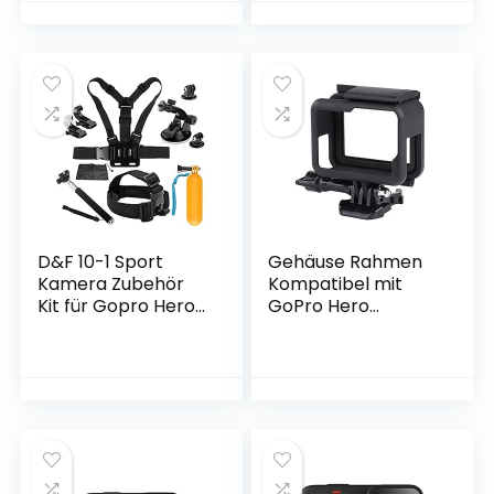
Action Kamera, mit
Einstellbar
Tragetasche,
Weitwinkel EIS
External
Actioncam mit
Microphone,
2.4G
Fernbedienung und
Fernbedienung und
2x1350mAh Akkus
25 Zubehör Kit
Zubehör Kit
D&F 10-1 Sport
Gehäuse Rahmen
Kamera Zubehör
Kompatibel mit
Kit für Gopro Hero
GoPro Hero
7/6/5/4 / Hero
7/6/5/(2018) Black
(2018) SJCAM YI
Actionkameras
Crosstour AKASO
Zubehör
Campark und
Schutzgehäuse
andere Action-
Case mit Sockel
Kamera
und Schraube
Schwarz