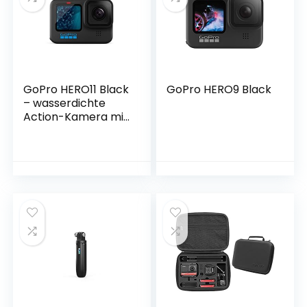
GoPro HERO11 Black
GoPro HERO9 Black
– wasserdichte
Action-Kamera mit
5,3K60 Ultra HD-
Video, 27 MP Fotos,
1/1,9-Zoll-
Bildsensor, Live-
Streaming,
Webcam,
Stabilisierung