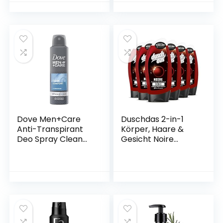
für Kinder, sanfter
Badeschaum mit
Aloe vera, ohne
Silikone und ohne
Mikroplastik
Dove Men+Care
Duschdas 2-in-1
Anti-Transpirant
Körper, Haare &
Deo Spray Clean
Gesicht Noire
Comfort schützt
Duschbad mit
48 Stunden vor
anregendem
Körpergeruch und
Zedernholzduft
Schweiß 150 ml 1
dermatologisch
Stück
getestet 250 ml 6
Stück