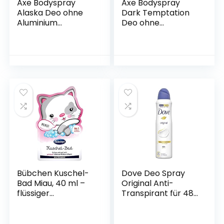
Axe Bodyspray
Axe Bodyspray
Alaska Deo ohne
Dark Temptation
Aluminium
Deo ohne
bekämpft
Aluminium
geruchsbildende
bekämpft
Bakterien und
geruchsbildende
unangenehme
Bakterien und
Gerüche 150 ml 1
unangenehme
Stück
Gerüche 3×150 ml
Bübchen Kuschel-
Dove Deo Spray
Bad Miau, 40 ml –
Original Anti-
flüssiger
Transpirant für 48
Badezusatz mit
Stunden Schutz 0%
pinkem
Alkohol 150 ml 1
Wasserfarb-Effekt
Stück