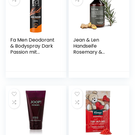
Fa Men Deodorant
Jean & Len
& Bodyspray Dark
Handseife
Passion mit
Rosemary &
sinnlich-frischem
Ginger, reinigt
Duft, 48h Schutz,
beanspruchte
150 ml (1er Pack)
Hände, für die
tägliche
Anwendung,
Flüssigseife im
nachfüllbaren
Pumpspender,
ohne Parabene,
Silikone &
Mikroplastik, 250 ml