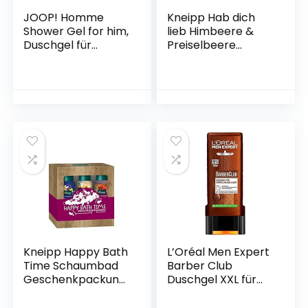
JOOP! Homme
Kneipp Hab dich
Shower Gel for him,
lieb Himbeere &
Duschgel für
Preiselbeere
Herren,
Badekristalle, 60g
orientalisch-
blumig-holziger
Duft für den
geradlinigen Mann,
150ml
Kneipp Happy Bath
L’Oréal Men Expert
Time Schaumbad
Barber Club
Geschenkpackung,
Duschgel XXL für
3 x 100ml
Körper, Haare &
Bart, 400 ml