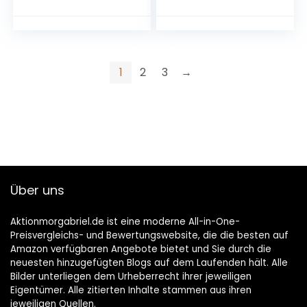
1
2
3
→
Über uns
Aktionmorgabriel.de ist eine moderne All-in-One-
Preisvergleichs- und Bewertungswebsite, die die besten auf
Amazon verfügbaren Angebote bietet und Sie durch die
neuesten hinzugefügten Blogs auf dem Laufenden hält. Alle
Bilder unterliegen dem Urheberrecht ihrer jeweiligen
Eigentümer. Alle zitierten Inhalte stammen aus ihren
jeweiligen Quellen.