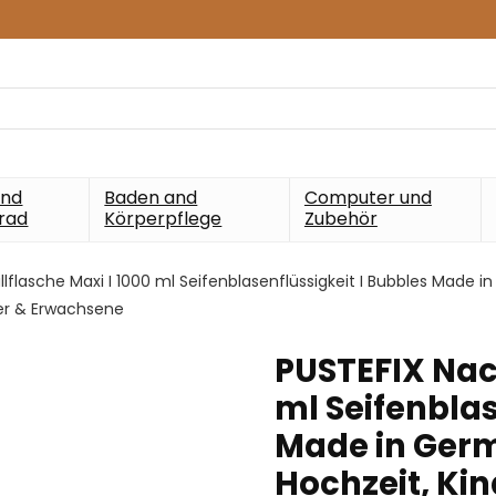
und
Baden and
Computer und
rad
Körperpflege
Zubehör
lflasche Maxi I 1000 ml Seifenblasenflüssigkeit I Bubbles Made i
der & Erwachsene
PUSTEFIX Nach
ml Seifenblas
Made in Germ
Hochzeit, Ki