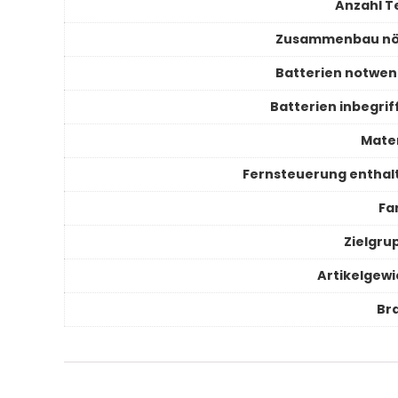
Anzahl Te
Zusammenbau nö
Batterien notwen
Batterien inbegrif
Mater
Fernsteuerung enthal
Fa
Zielgru
Artikelgewi
Br