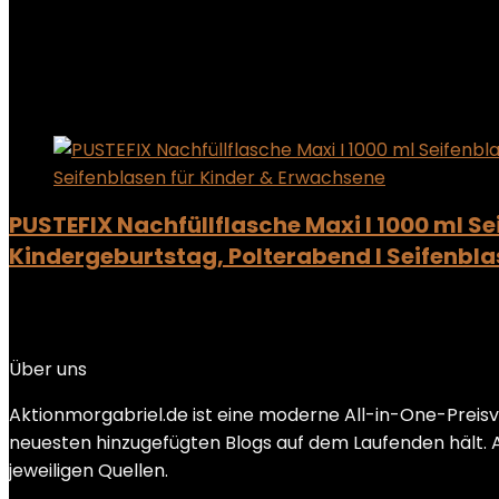
Showing the single result
Added to wishlist
Removed from wishlist
0
Add to compare
PUSTEFIX Nachfüllflasche Maxi I 1000 ml Se
Kindergeburtstag, Polterabend I Seifenbla
Added to wishlist
Removed from wishlist
0
Add to compare
Über uns
Aktionmorgabriel.de ist eine moderne All-in-One-Preis
neuesten hinzugefügten Blogs auf dem Laufenden hält. Al
jeweiligen Quellen.