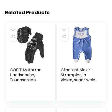
Related Products
COFIT Motorrad
Clinotest Nicki-
Handschuhe,
Strampler, in
Touchscreen
vielen, super weich
Motorradhandsch
und kuschelig
uhe für
Motorradrennen,
Mountainbike,
Motorcross,
Klettern, Wandern