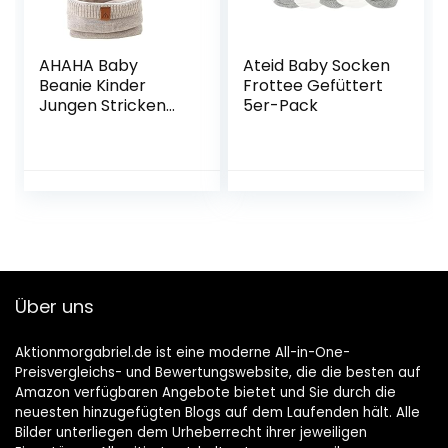
AHAHA Baby
Ateid Baby Socken
Beanie Kinder
Frottee Gefüttert
Jungen Stricken
5er-Pack
Wintermütze
Jungen Warm
Mütze und Schal
Kinder
Über uns
Aktionmorgabriel.de ist eine moderne All-in-One-
Preisvergleichs- und Bewertungswebsite, die die besten auf
Amazon verfügbaren Angebote bietet und Sie durch die
neuesten hinzugefügten Blogs auf dem Laufenden hält. Alle
Bilder unterliegen dem Urheberrecht ihrer jeweiligen