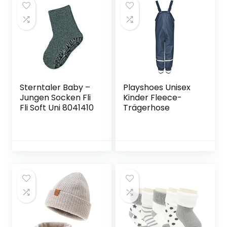
und andere
Outdoor
Sportarten und
Aktivitäten
Sterntaler Baby –
Playshoes Unisex
Jungen Socken Fli
Kinder Fleece-
Fli Soft Uni 8041410
Trägerhose