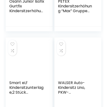
Osann Junior Isofix
PETEX
Gurtfix
Kindersitzerhöhun
Kindersitzerhöhun
g “Max” Gruppe
g Gruppe 2/3 (15-
2+3 für Kinder mit
36 kg) Pixel Black
15-36 kg Schwarz
Smart eLf
WALSER Auto-
Kindersitzunterlag
Kindersitz Lino,
e,2 Stück
PKW-
sitzschoner auto
Kindersitzerhöhun
kindersitz Isofix
g mit Gurtführung,
Geeignet, mit
Sitzerhöhung-