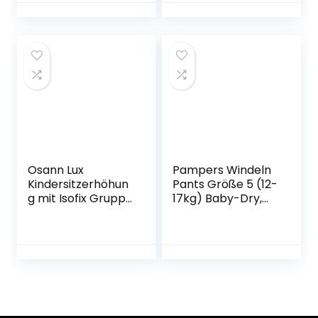
dickster
Kinder-Auto,
Polsterung und
Autositz-Kinder
rutschfesten
38×41,5x18cm
Netztaschen für
schwarz
Baby und Haustier
Osann Lux
Pampers Windeln
Kindersitzerhöhun
Pants Größe 5 (12-
g mit Isofix Gruppe
17kg) Baby-Dry,
2/3 (15-36 kg),
Junior mit Stop-
Universe Grey
und Schutz
Täschchen,
MONATSBOX, 132
Höschenwindeln