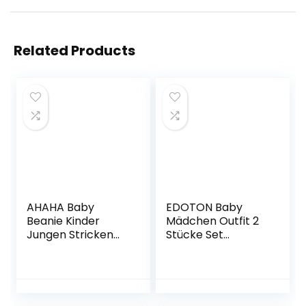
Related Products
AHAHA Baby
EDOTON Baby
Beanie Kinder
Mädchen Outfit 2
Jungen Stricken
Stücke Set
Wintermütze
Gestreifte Blumen
Jungen Warm
Hoodies mit
Mütze und Schal
Tasche Top +
Kinder
Lange Hosen
Sweatshirt Outfit