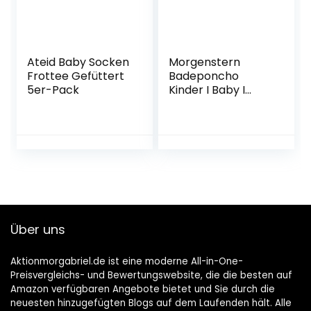
Ateid Baby Socken
Morgenstern
Frottee Gefüttert
Badeponcho
5er-Pack
Kinder I Baby I
Mädchen I Jungen
I Frottee I Kapuze I
100 % Baumwolle
Über uns
Aktionmorgabriel.de ist eine moderne All-in-One-
Preisvergleichs- und Bewertungswebsite, die die besten auf
Amazon verfügbaren Angebote bietet und Sie durch die
neuesten hinzugefügten Blogs auf dem Laufenden hält. Alle