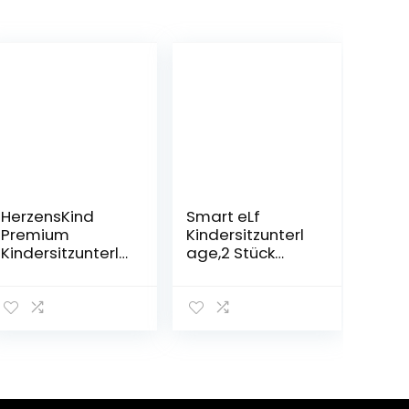
HerzensKind
Smart eLf
Premium
Kindersitzunterl
Kindersitzunterl
age,2 Stück
age, der Beste
sitzschoner auto
Schutz für Ihre
kindersitz Isofix
Autositze,
Geeignet, mit
universeller
dickster
Autositzschoner
Polsterung und
für Textil- und
rutschfesten
Ledersitze, ISOfix
Netztaschen für
geeigneter
Baby und