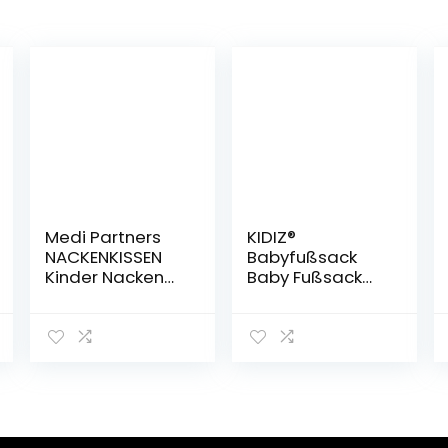
Medi Partners
KIDIZ®
NACKENKISSEN
Babyfußsack
Kinder Nacken
Baby Fußsack
Nackenstütze
Winterfußsack
100%
Babyschale mit
Baumwolle/Mink
Reißverschluss
y Baby
Kuschelsack
Nackenhörnchen
Babydecke
für auto
Kinderwagen
Kinderwagen
waschbar
autofahrt reisen
verschließbarer