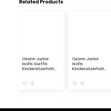
Related Products
Osann Junior
Osann Junior
Isofix Gurtfix
Isofix
Kindersitzerhöhu
Kindersitzerhöhu
ng Gruppe 2/3
ng Gruppe 2/3
(15-36 kg) Pixel
(15-36 kg)
Black
Shadow