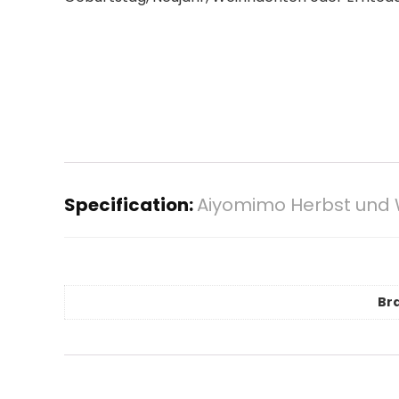
Specification:
Aiyomimo Herbst und W
Br