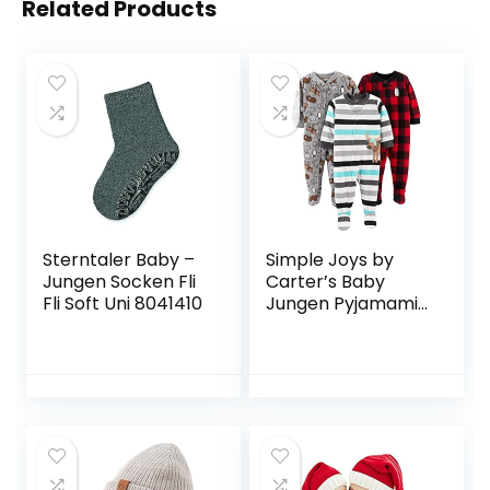
Related Products
Sterntaler Baby –
Simple Joys by
Jungen Socken Fli
Carter’s Baby
Fli Soft Uni 8041410
Jungen Pyjamamit
Füßen aus
Flammenfestem
Fleece, Lockerer
Schnitt, 3er-Pack