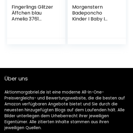
Fingerlings Glitzer
Morgenstern
Äffchen blau
Badeponcho
Amelia 3761
Kinder I Baby I
interaktives
Mädchen I Jungen
Spielzeug, reagiert
I Frottee I Kapuze I
auf Geräusche,
100 % Baumwolle
Bewegungen und
Berührungen
Über uns
Aktionmorgabriel.de ist eine moderne All-in-One-
Preisvergleichs- und Bewertungswebsite, die die besten auf
Amazon verfügbaren Angebote bietet und Sie durch die
neuesten hinzugefügten Blogs auf dem Laufenden hält. Alle
Bilder unterliegen dem Urheberrecht ihrer jeweiligen
Eigentümer. Alle zitierten Inhalte stammen aus ihren
jeweiligen Quellen.