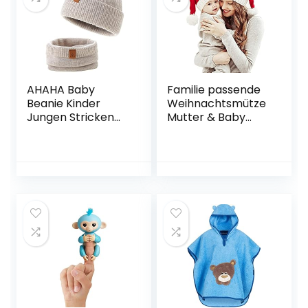
AHAHA Baby
Familie passende
Beanie Kinder
Weihnachtsmütze
Jungen Stricken
Mutter & Baby
Wintermütze
Strickmütze
Jungen Warm
Weihnachten
Mütze und Schal
Eltern-Kind Pom
Kinder
Pom Beanie Mütze
Winterwärmer
Santaa Mützen
Häkeln Rot