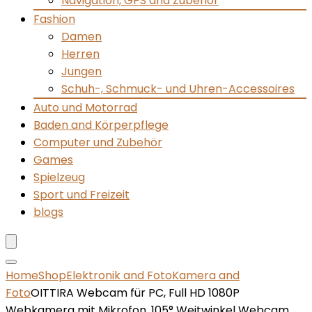
Navigation, GPS and Zubehör
Fashion
Damen
Herren
Jungen
Schuh-, Schmuck- und Uhren-Accessoires
Auto und Motorrad
Baden and Körperpflege
Computer und Zubehör
Games
Spielzeug
Sport und Freizeit
blogs
Home
Shop
Elektronik and Foto
Kamera and
Foto
OITTIRA Webcam für PC, Full HD 1080P
Webkamera mit Mikrofon, 105° Weitwinkel Webcam