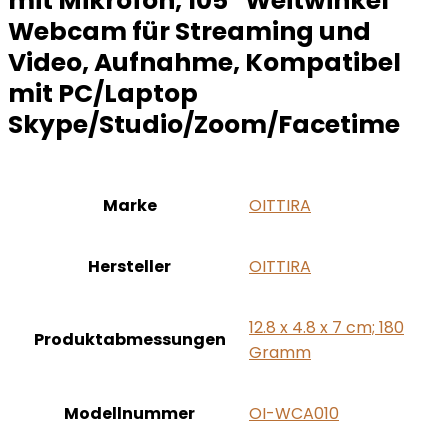
mit Mikrofon, 105° Weitwinkel
Webcam für Streaming und
Video, Aufnahme, Kompatibel
mit PC/Laptop
Skype/Studio/Zoom/Facetime
Marke
‎OITTIRA
Hersteller
‎OITTIRA
‎12.8 x 4.8 x 7 cm; 180
Produktabmessungen
Gramm
Modellnummer
‎OI-WCA010