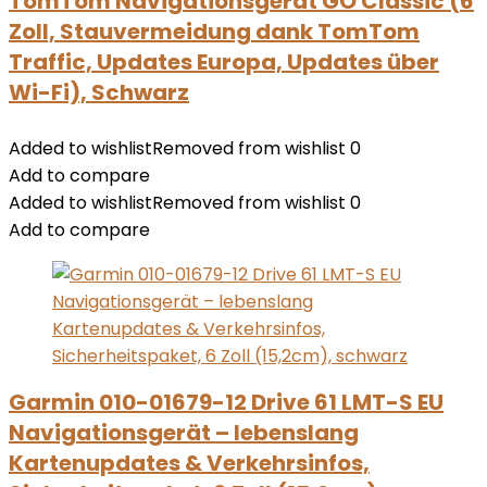
TomTom Navigationsgerät GO Classic (6
Zoll, Stauvermeidung dank TomTom
Traffic, Updates Europa, Updates über
Wi-Fi), Schwarz
Added to wishlist
Removed from wishlist
0
Add to compare
Added to wishlist
Removed from wishlist
0
Add to compare
Garmin 010-01679-12 Drive 61 LMT-S EU
Navigationsgerät – lebenslang
Kartenupdates & Verkehrsinfos,