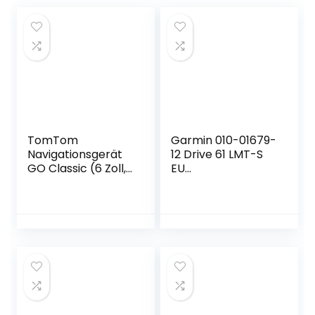
TomTom
Garmin 010-01679-
Navigationsgerät
12 Drive 61 LMT-S
GO Classic (6 Zoll,
EU
Stauvermeidung
Navigationsgerät –
dank TomTom
lebenslang
Traffic, Updates
Kartenupdates &
Europa, Updates
Verkehrsinfos,
über Wi-Fi),
Sicherheitspaket,
Schwarz
6 Zoll (15,2cm),
schwarz