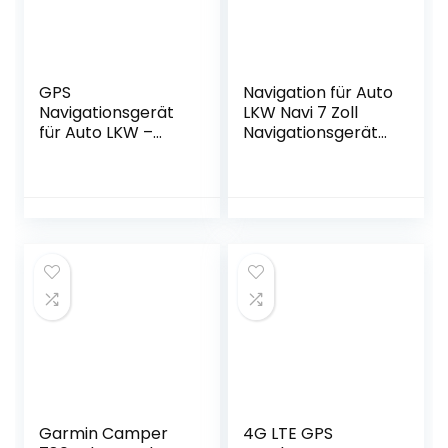
GPS
Navigation für Auto
Navigationsgerät
LKW Navi 7 Zoll
für Auto LKW –
Navigationsgerät
Jimwey LKW Auto
Testsieger 2022
Navi 7 Zoll
Navigationssystem
Navigation,
PKW Lebenslang
Lebenslang
Kostenloses
Kostenloses
Kartenupdate mit
Kartenupdate mit
POI Blitzerwarnung
2022 Europa UK 52
Sprachführung
Karten, POI
Fahrspur 52
Blitzerwarnung
Europa UK Karte
Sprachführung
Fahrspur,
Sonnenblende
Garmin Camper
4G LTE GPS