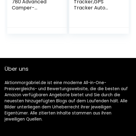
780 Advanced
Tracker,GPS
Camper-
Tracker Auto
Navigationssystem
10000mAh 80 Tage
mit 6, 95 Zoll (17, 7
Standby Starker
cm)-Touch-
Magnet
Display, Verkehrs-
Wasserdicht
und
Tracker und Anti
sprachaktivierter
Lost GPS Locator
Navigation,
für Fahrzeug Auto
Mehrfarbig
Boot LKW Echtzeit
Tracking Gerät
Über uns
GPS Ortung
Aktionmorgabriel.de ist eine moderne All-in-One-
Preisvergleichs- und Bewertungswebsite, die die besten auf
Amazon verfügbaren Angebote bietet und Sie durch die
neuesten hinzugefügten Blogs auf dem Laufenden hält. Alle
Bilder unterliegen dem Urheberrecht ihrer jeweiligen
Eigentümer. Alle zitierten Inhalte stammen aus ihren
jeweiligen Quellen.