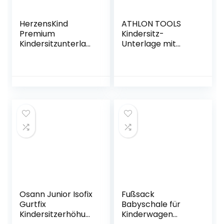
HerzensKind
ATHLON TOOLS
Premium
Kindersitz-
Kindersitzunterlag
Unterlage mit
e, der Beste Schutz
Seitenschutz –
für Ihre Autositze,
Optimale
universeller
Passform – Isofix
Autositzschoner
kompatibel – Dick
für Textil- und
gepolstert – für
Ledersitze, ISOfix
Kindersitze,
geeigneter
Babyschalen und
Sitzschoner für alle
Sitzerhöhungen –
Kindersitze (L (1-
Patentiertes
Pack))
Design aus
Hamburg
Osann Junior Isofix
Fußsack
Gurtfix
Babyschale für
Kindersitzerhöhun
Kinderwagen