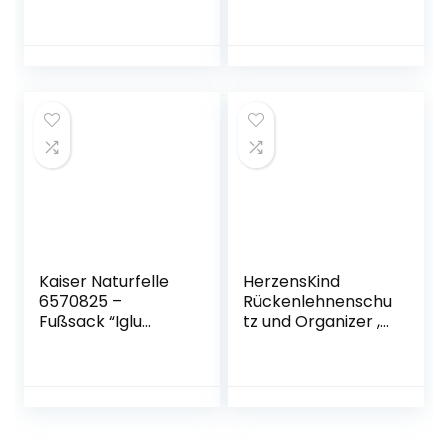
g Gruppe 2/3 (15-
Buggy Universal
36 kg) Pixel Black
Winter Baby
(102X54CM, blau)
Kaiser Naturfelle
HerzensKind
6570825 –
Rückenlehnenschu
Fußsack “Iglu
tz und Organizer ,
Thermo Fleece”,
wasserdicht und
Farbe: schwarz
pflegeleicht .
Autositzschoner
für die Rückseite
der Vordersitze
Auto Organizer