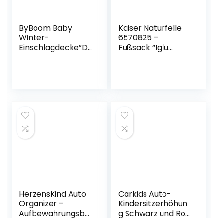
ByBoom Baby
Kaiser Naturfelle
Winter-
6570825 –
Einschlagdecke”D
Fußsack “Iglu
as Original mit
Thermo Fleece”,
dem Bären”,
Farbe: schwarz
Universal für
Babyschale,
Autositz, z.B. für
Maxi-Cosi, Römer,
für Kinderwagen,
Buggy oder
Babybett
HerzensKind Auto
Carkids Auto-
Organizer –
Kindersitzerhöhun
Aufbewahrungsbo
g Schwarz und Rot,