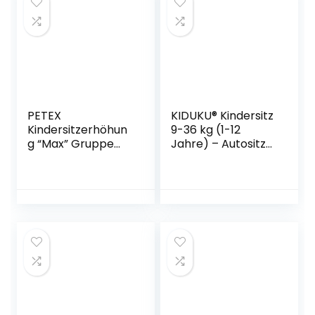
PETEX
KIDUKU® Kindersitz
Kindersitzerhöhun
9-36 kg (1-12
g “Max” Gruppe
Jahre) – Autositz
2+3 für Kinder mit
ECE R44/04,
15-36 kg Schwarz
Gruppe 1/2/3
Autokindersitz
Kinderautositz,
Schwarz/Grau