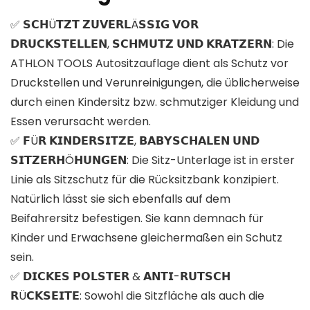
✅ 𝗦𝗖𝗛Ü𝗧𝗭𝗧 𝗭𝗨𝗩𝗘𝗥𝗟Ä𝗦𝗦𝗜𝗚 𝗩𝗢𝗥
𝗗𝗥𝗨𝗖𝗞𝗦𝗧𝗘𝗟𝗟𝗘𝗡, 𝗦𝗖𝗛𝗠𝗨𝗧𝗭 𝗨𝗡𝗗 𝗞𝗥𝗔𝗧𝗭𝗘𝗥𝗡: Die
ATHLON TOOLS Autositzauflage dient als Schutz vor
Druckstellen und Verunreinigungen, die üblicherweise
durch einen Kindersitz bzw. schmutziger Kleidung und
Essen verursacht werden.
✅ 𝗙Ü𝗥 𝗞𝗜𝗡𝗗𝗘𝗥𝗦𝗜𝗧𝗭𝗘, 𝗕𝗔𝗕𝗬𝗦𝗖𝗛𝗔𝗟𝗘𝗡 𝗨𝗡𝗗
𝗦𝗜𝗧𝗭𝗘𝗥𝗛Ö𝗛𝗨𝗡𝗚𝗘𝗡: Die Sitz-Unterlage ist in erster
Linie als Sitzschutz für die Rücksitzbank konzipiert.
Natürlich lässt sie sich ebenfalls auf dem
Beifahrersitz befestigen. Sie kann demnach für
Kinder und Erwachsene gleichermaßen ein Schutz
sein.
✅ 𝗗𝗜𝗖𝗞𝗘𝗦 𝗣𝗢𝗟𝗦𝗧𝗘𝗥 & 𝗔𝗡𝗧𝗜-𝗥𝗨𝗧𝗦𝗖𝗛
𝗥Ü𝗖𝗞𝗦𝗘𝗜𝗧𝗘: Sowohl die Sitzfläche als auch die