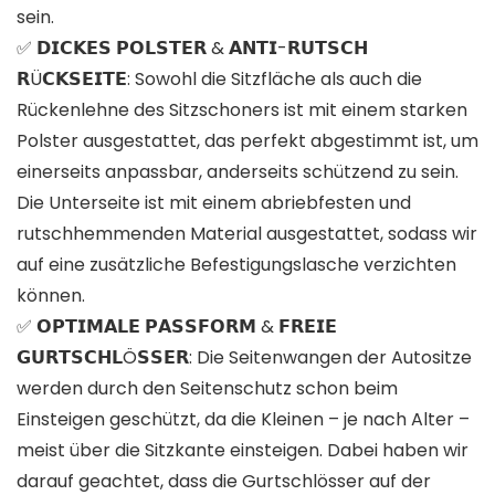
sein.
✅ 𝗗𝗜𝗖𝗞𝗘𝗦 𝗣𝗢𝗟𝗦𝗧𝗘𝗥 & 𝗔𝗡𝗧𝗜-𝗥𝗨𝗧𝗦𝗖𝗛
𝗥Ü𝗖𝗞𝗦𝗘𝗜𝗧𝗘: Sowohl die Sitzfläche als auch die
Rückenlehne des Sitzschoners ist mit einem starken
Polster ausgestattet, das perfekt abgestimmt ist, um
einerseits anpassbar, anderseits schützend zu sein.
Die Unterseite ist mit einem abriebfesten und
rutschhemmenden Material ausgestattet, sodass wir
auf eine zusätzliche Befestigungslasche verzichten
können.
✅ 𝗢𝗣𝗧𝗜𝗠𝗔𝗟𝗘 𝗣𝗔𝗦𝗦𝗙𝗢𝗥𝗠 & 𝗙𝗥𝗘𝗜𝗘
𝗚𝗨𝗥𝗧𝗦𝗖𝗛𝗟Ö𝗦𝗦𝗘𝗥: Die Seitenwangen der Autositze
werden durch den Seitenschutz schon beim
Einsteigen geschützt, da die Kleinen – je nach Alter –
meist über die Sitzkante einsteigen. Dabei haben wir
darauf geachtet, dass die Gurtschlösser auf der