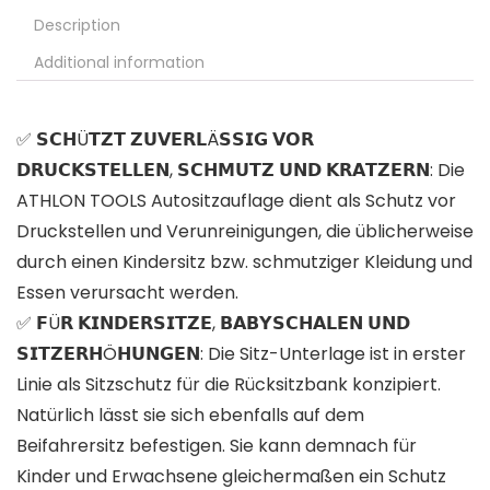
Description
Additional information
✅ 𝗦𝗖𝗛Ü𝗧𝗭𝗧 𝗭𝗨𝗩𝗘𝗥𝗟Ä𝗦𝗦𝗜𝗚 𝗩𝗢𝗥
𝗗𝗥𝗨𝗖𝗞𝗦𝗧𝗘𝗟𝗟𝗘𝗡, 𝗦𝗖𝗛𝗠𝗨𝗧𝗭 𝗨𝗡𝗗 𝗞𝗥𝗔𝗧𝗭𝗘𝗥𝗡: Die
ATHLON TOOLS Autositzauflage dient als Schutz vor
Druckstellen und Verunreinigungen, die üblicherweise
durch einen Kindersitz bzw. schmutziger Kleidung und
Essen verursacht werden.
✅ 𝗙Ü𝗥 𝗞𝗜𝗡𝗗𝗘𝗥𝗦𝗜𝗧𝗭𝗘, 𝗕𝗔𝗕𝗬𝗦𝗖𝗛𝗔𝗟𝗘𝗡 𝗨𝗡𝗗
𝗦𝗜𝗧𝗭𝗘𝗥𝗛Ö𝗛𝗨𝗡𝗚𝗘𝗡: Die Sitz-Unterlage ist in erster
Linie als Sitzschutz für die Rücksitzbank konzipiert.
Natürlich lässt sie sich ebenfalls auf dem
Beifahrersitz befestigen. Sie kann demnach für
Kinder und Erwachsene gleichermaßen ein Schutz