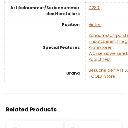
Artikelnummer/Seriennummer
‎C2801
des Herstellers
Position
‎Hinten
‎Schaumstoffpolst
Einsatzbereit, Integ
Special Features
Protektoren,
Wasserabweisend,
Rutschfest
Besuche den ATHL
Brand
TOOLS-Store
Related Products