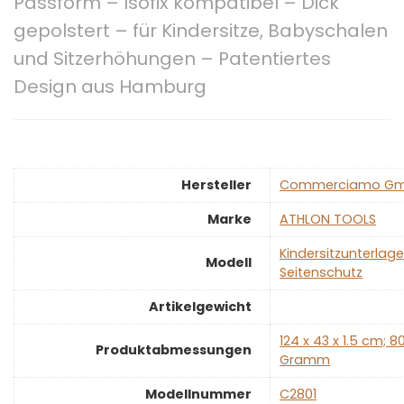
Passform – Isofix kompatibel – Dick
gepolstert – für Kindersitze, Babyschalen
und Sitzerhöhungen – Patentiertes
Design aus Hamburg
Hersteller
‎Commerciamo G
Marke
‎ATHLON TOOLS
‎Kindersitzunterlag
Modell
Seitenschutz
Artikelgewicht
‎124 x 43 x 1.5 cm; 8
Produktabmessungen
Gramm
Modellnummer
‎C2801