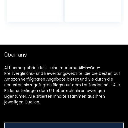
x für den Rücksitz
Autokindersitz
oder Kofferraum.
Gruppe 2-3, Kinder
Für einfaches
von 3,5-12
Verstauen von
Jahre|15-36 kg
Windeln Spielzeug
etc. neben dem
Kindersitz
Über uns
Aktionmorgabriel.de ist eine moderne All-in-One-
Preisvergleichs- und Bewertungswebsite, die die besten auf
Amazon verfügbaren Angebote bietet und Sie durch die
neuesten hinzugefügten Blogs auf dem Laufenden hält. Alle
Bilder unterliegen dem Urheberrecht ihrer jeweiligen
Eigentümer. Alle zitierten Inhalte stammen aus ihren
jeweiligen Quellen.