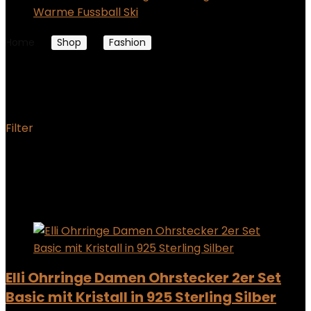
Warme Fussball Ski
Home
Shop
Fashion
Page 4
Fashion
Filter
Showing 37–48 of 131 results
Added to wishlist
Removed from wishlist
0
Add to compare
Elli Ohrringe Damen Ohrstecker 2er Set
Basic mit Kristall in 925 Sterling Silber