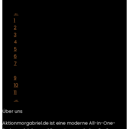
Add to compare
←
1
2
3
4
5
6
7
…
9
10
11
→
Über uns
Aktionmorgabriel.de ist eine moderne All-in-One-