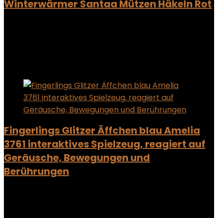
Winterwärmer Santaa Mützen Häkeln Rot
Added to wishlist
Removed from wishlist
0
Add to compare
Added to wishlist
Removed from wishlist
0
Add to compare
Fingerlings Glitzer Äffchen blau Amelia
3761 interaktives Spielzeug, reagiert auf
Geräusche, Bewegungen und
Berührungen
Added to wishlist
Removed from wishlist
0
Add to compare