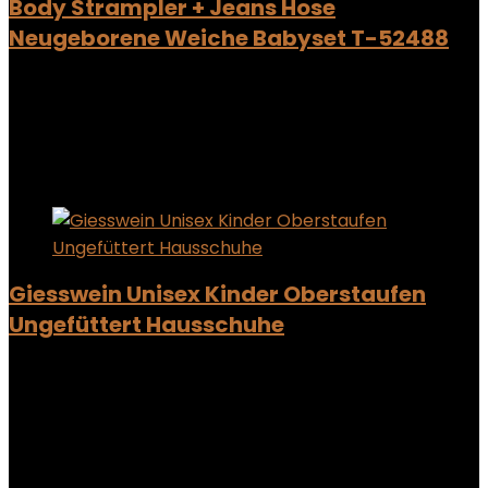
Body Strampler + Jeans Hose
Neugeborene Weiche Babyset T-52488
Added to wishlist
Removed from wishlist
0
Add to compare
Added to wishlist
Removed from wishlist
0
Add to compare
Giesswein Unisex Kinder Oberstaufen
Ungefüttert Hausschuhe
Added to wishlist
Removed from wishlist
0
Add to compare
Added to wishlist
Removed from wishlist
0
Add to compare