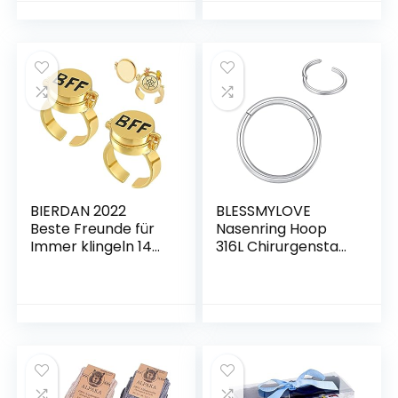
Mädchen Winter
– facettierte
atmungsaktiv
Perlen, mit
Thermowäsche Set
Echtheitszertifizieru
Warm Weich
ng
Funktionswäsche
Thermo
Unterwäsche
Thermounterhemd
für Kinder
BIERDAN 2022
BLESSMYLOVE
Beste Freunde für
Nasenring Hoop
Immer klingeln 14
316L Chirurgenstahl
Karat Gold Anime
Knorpelohrring
Ästhetik BFF Ringe
Septum Clicker
Süßes Paar Offene
Ring 0,8 mm 1,0 mm
Kappe Ringe
1,2 mm 1,6 mm 2,0
Schmuck
mm Edelstahl
Geschenke für
Klappbarer
Frauen Mädchen
Segmentring
Lippenring Conch