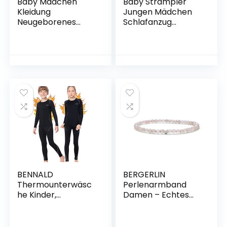
Baby Mädchen
Baby Strampler
Kleidung
Jungen Mädchen
Neugeborenes
Schlafanzug
Langarm Outfits
Baumwolle Overalls
Plain Romper Top
Säugling Spielanzug
und Floral Hosen
Baby-
Stirnband
Nachtwäsche
Bekleidungssets für
0-24 Monate
BENNALD
BERGERLIN
Thermounterwäsc
Perlenarmband
he Kinder,
Damen – Echtes
Funktionsunterwäs
Naturstein
che Junge
Armband mit 925
Skiunterwäsche
Sterling Silberperle