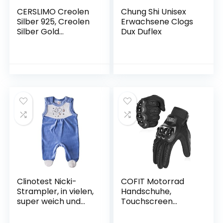
CERSLIMO Creolen
Chung Shi Unisex
Silber 925, Creolen
Erwachsene Clogs
Silber Gold
Dux Duflex
Rosegold Schwarz
Set Damen Herren,
Klein Creolen Set
Zierliche Knorpel
Tragus Helix
Schlafen Ohrringe
8mm 10mm 12mm
Clinotest Nicki-
COFIT Motorrad
Strampler, in vielen,
Handschuhe,
super weich und
Touchscreen
kuschelig
Motorradhandschu
he für