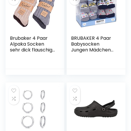
Daith Helix Rook
Tragus Lobe Snug
Ear Body Piercing
Schmuck
Brubaker 4 Paar
BRUBAKER 4 Paar
Alpaka Socken
Babysocken
sehr dick flauschig
Jungen Mädchen
und warm – reine
0-12 Monate –
Alpakawolle
Baby Geschenkset
für Neugeborene in
Geschenkverpacku
ng mit Schleife –
Weihnachtssocken,
Sneakersocken,
Tiersocken und
niedliche Socken
Motive