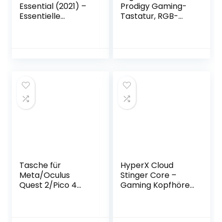
Essential (2021) –
Prodigy Gaming-
Essentielle
Tastatur, RGB-
Gaming-Maus mit
Beleuchtung,
optischem 6.400-
Programmierbare
DPI-Sensor
G-Tasten, Multi-
(Optischer Sensor
Media
mit echten 6.400
Bedienelemente,
DPI,
Integrierte
Ergonomisches
Handballenauflage
Gehäuse) Schwarz
,
Spritzwassergesch
ützt, Deutsches
QWERTZ-Layout –
Schwarz
Tasche für
HyperX Cloud
Meta/Oculus
Stinger Core –
Quest 2/Pico 4
Gaming Kopfhörer,
Zubehör, AUBIKA
für PC, Xbox One,
Tragetasche
Playstation 4,
Kompatibel mit
Nintendo Switch,