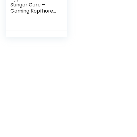
Stinger Core –
Gaming Kopfhörer,
für PC, Xbox One,
Playstation 4,
Nintendo Switch,
leichtes,
kabelgebundenes
Over-Ear-Headset
mit Mikrofon, One
Size, Schwartz