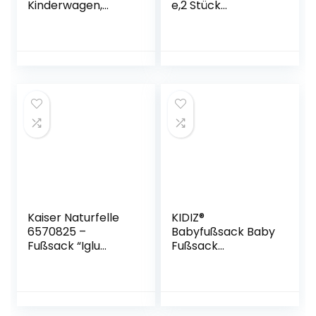
Kinderwagen,
e,2 Stück
Sportwagen &
sitzschoner auto
Buggy mit Anti-
kindersitz Isofix
Rutschschutz,
Geeignet, mit
weicher Deluxe-
dickster
Thermo-Fleece,
Polsterung und
Mumien-Kapuze,
rutschfesten
Reflektorstreifen &
Netztaschen für
Tasche – Schwarz
Baby und Haustier
Grau
Kaiser Naturfelle
KIDIZ®
6570825 –
Babyfußsack Baby
Fußsack “Iglu
Fußsack
Thermo Fleece”,
Winterfußsack
Farbe: schwarz
Babyschale mit
Reißverschluss
Kuschelsack