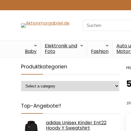
Search
for:
Elektronik und
Auto 
Baby
Foto
Fashion
Motor
Produktkategorien
H
Sh
Top-Angebote!!
adidas Unisex Kinder Ent22
Hoody Y Sweatshirt