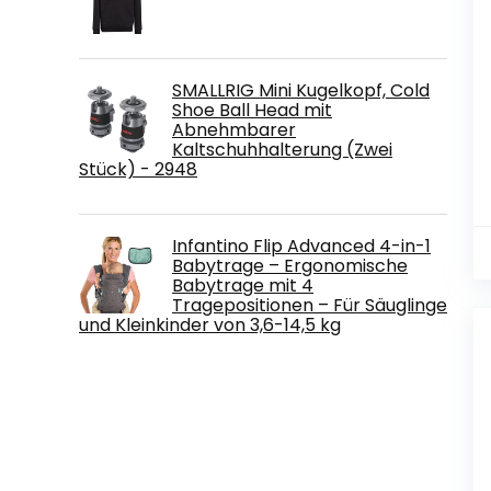
SMALLRIG Mini Kugelkopf, Cold
Shoe Ball Head mit
Abnehmbarer
Kaltschuhhalterung (Zwei
Stück) - 2948
Infantino Flip Advanced 4-in-1
Babytrage – Ergonomische
Babytrage mit 4
Tragepositionen – Für Säuglinge
und Kleinkinder von 3,6-14,5 kg