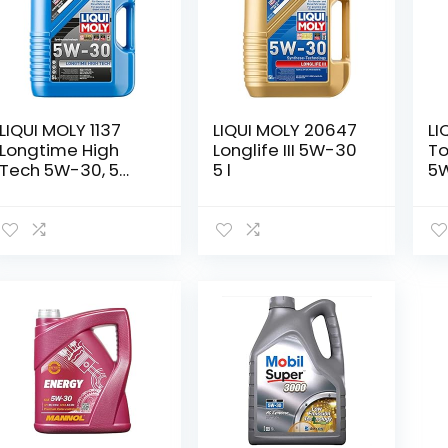
LIQUI MOLY 1137
LIQUI MOLY 20647
LI
Longtime High
Longlife III 5W-30
To
Tech 5W-30, 5
5 l
5W
Liter