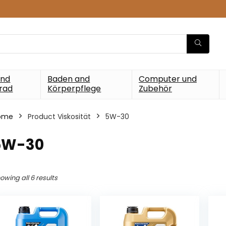
und
Baden and
Computer und
rad
Körperpflege
Zubehör
ome
Product Viskosität
‎5W-30
‎5W-30
owing all 6 results