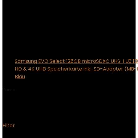
Samsung EVO Select 128GB microSDXC UHS-I U3 13
HD & 4K UHD Speicherkarte inkl. SD-Adapter (MB
Blau
Home
Product Teilenummer
‎PN-PT002
‎PN-PT002
Filter