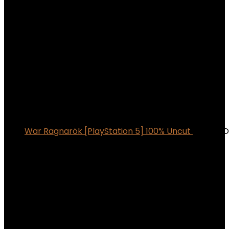
War Ragnarök [PlayStation 5] 100% Uncut
€
79.99
O
was: €79.99.
€
70.54
Current price is: €70.54.