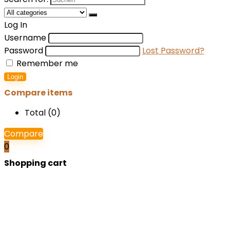
Log In
Username
Password
Lost Password?
Remember me
Login
Compare items
Total (
0
)
Compare
0
Shopping cart