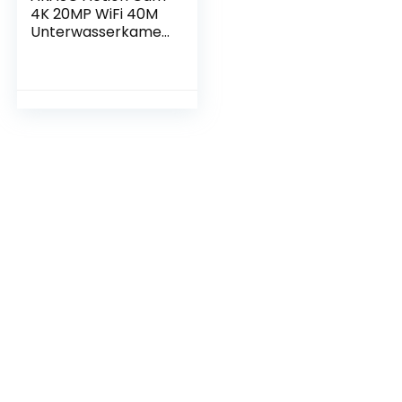
4K 20MP WiFi 40M
Unterwasserkamer
a Wasserdicht
Ultra HD
Touchscreen
Einstellbar
Weitwinkel EIS
Actioncam mit
2.4G
Fernbedienung und
25 Zubehör Kit