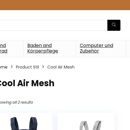
und
Baden and
Computer und
rad
Körperpflege
Zubehör
ome
Product Stil
‎Cool Air Mesh
Cool Air Mesh
owing all 2 results