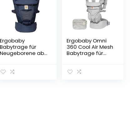
Ergobaby
Ergobaby Omni
Babytrage für
360 Cool Air Mesh
Neugeborene ab
Babytrage für
Geburt, Baby
Neugeborene bis
Tragesystem
Kleinkind,
Adapt Cool Air
Ergonomische 4-
Mesh,
Positionen Baby-
Babytragetasche
Tragetasche
Bauchtrage
Bauchtrage
Rückentrage,
Rückentrage,
Deep Blue,
Pearl Grey 1 Stück
BCPEAPBLUE, 1
(1er Pack)
Stück (1er Pack)