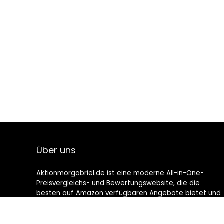
Über uns
Aktionmorgabriel.de ist eine moderne All-in-One-
Preisvergleichs- und Bewertungswebsite, die die
besten auf Amazon verfügbaren Angebote bietet und
Sie durch die neuesten hinzugefügten Blogs auf dem
Laufenden hält. Alle Bilder unterliegen dem
Urheberrecht ihrer jeweiligen Eigentümer. Alle zitierten