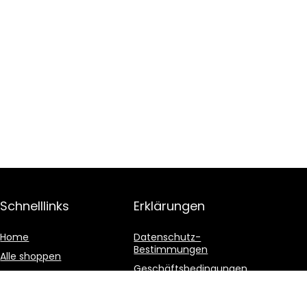
Schnelllinks
Erklärungen
Home
Datenschutz-
Bestimmungen
Alle shoppen
Geschäftsbedingungen
Blogs
Affiliate-Offenlegung
Unsere Webshops