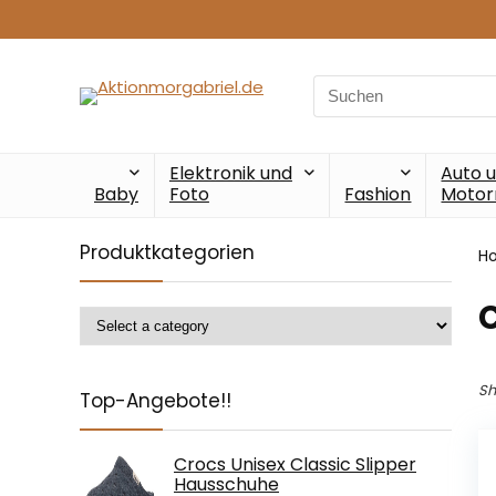
Search
for:
Elektronik und
Auto 
Baby
Foto
Fashion
Motor
Produktkategorien
H
‎
Sh
Top-Angebote!!
Crocs Unisex Classic Slipper
Hausschuhe