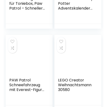
für Toniebox, Paw
Potter
Patrol – Schneller
Adventskalender
als die Feuerwehr,
2022 mit
Hörspiel mit 4
Brettspiel, 7
Geschichten für
Minifiguren, Film-
Kinder ab 3
Szenen und
Jahren, Spielzeit
Spielzeug Zubehör,
ca. 59 Minuten
magisches frühes
Geschenk für
Weihnachten
PAW Patrol
LEGO Creator
Schneefahrzeug
Weihnachtsmann
mit Everest-Figur
30580
(Basic
Vehicle/Basis
Fahrzeug)