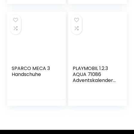
SPARCO MECA 3
PLAYMOBIL 1.2.3
Handschuhe
AQUA 71086
Adventskalender
für Kinder:
Badespaß, Mit
schwimmfähigen
Tieren,
Badewannenspielz
eug, Spielzeug für
Kinder ab 1,5
Jahren