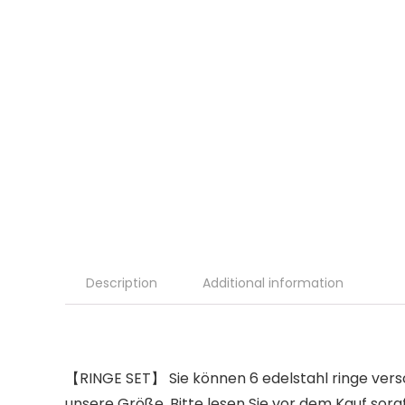
Description
Additional information
【RINGE SET】 Sie können 6 edelstahl ringe versch
unsere Größe. Bitte lesen Sie vor dem Kauf sorgf