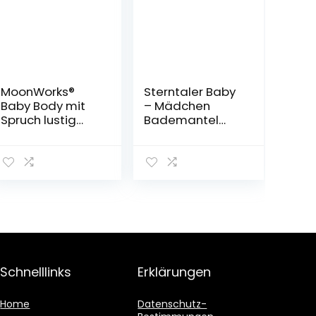
MoonWorks®
Sterntaler Baby
Baby Body mit
– Mädchen
Spruch lustig
Bademantel
Episode 1 Das
Mabel Bathrobe
Wars Jetzt Habe
ich die Macht
Yoda Parodie
Jungen &
Mädchen
Schnelllinks
Erklärungen
Home
Datenschutz-