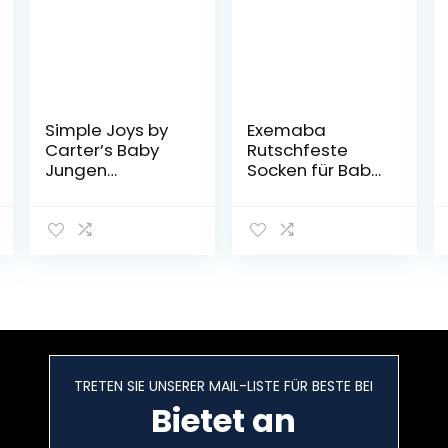
Simple Joys by
Exemaba
Carter’s Baby
Rutschfeste
Jungen
Socken für Baby
Pyjamamit
Mädchen
Füßen aus
Jungen 5 Paar
Flammenfeste
Anti Rutsch
m Fleece,
Sportsocken
Lockerer Schnitt,
Stoppersocken
3er-Pack
Kinder Anti
Rutsch Socken
TRETEN SIE UNSERER MAIL-LISTE FÜR BESTE BEI
Bietet an