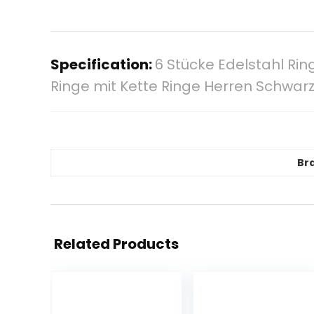
Specification:
6 Stücke Edelstahl Ri
Ringe mit Kette Ringe Herren Schwarz
Br
Related Products