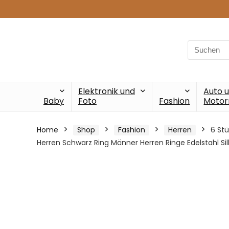
Search
for:
Elektronik und
Auto 
Baby
Foto
Fashion
Motor
Home
Shop
Fashion
Herren
6 Stü
Herren Schwarz Ring Männer Herren Ringe Edelstahl Si