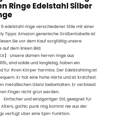
n Ringe Edelstahl Silber
nge
 edelstahl ringe verschiedener Stile mit einer
tely Tipps: Amazon generische Größentabelle ist
 lesen Sie vor dem Kauf sorgfältig unsere
 auf dem linken Bild.
】 Unsere damen herren ringe aus
6L, sind solide und langlebig, haben ein
d für Ihren Körper harmlos. Der Edelstahlring ist
bequem. Er hat eine hohe Härte und ist kratzfest.
en metallischen Glanz beibehalten. Er verblasst
Ihren Finger nicht grün werden.
infacher und einzigartiger Stil, geeignet für
Alters, gothic punk ring kommt nie aus der
s verfügt über eine Spin-Funktion.