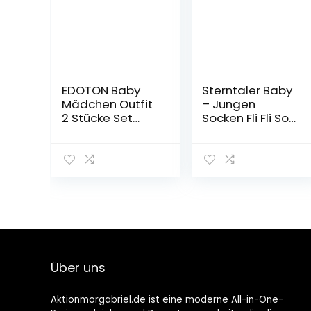
EDOTON Baby
Sterntaler Baby
Mädchen Outfit
– Jungen
2 Stücke Set
Socken Fli Fli Soft
Gestreifte
Uni 8041410
Blumen Hoodies
mit Tasche Top
+ Lange Hosen
Sweatshirt
Outfit Kleidung
Über uns
Aktionmorgabriel.de ist eine moderne All-in-One-