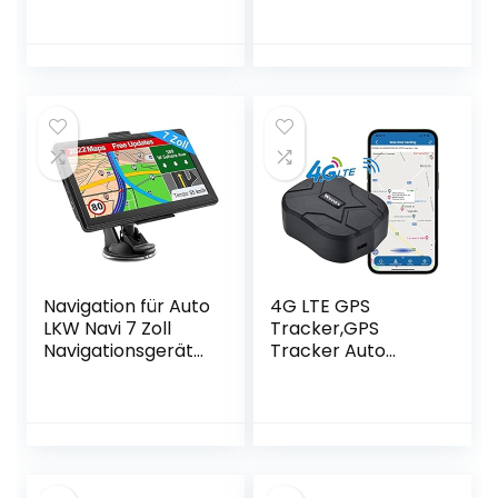
Motorrad,
dank TomTom
Fahrzeuge und
Traffic, Updates
LKW´s mit Magnet,
Europa, Updates
etwa 40 Tage
über Wi-Fi),
Akkulaufzeit (bis zu
Schwarz
90 Tage im
Standby Modus)
Navigation für Auto
4G LTE GPS
LKW Navi 7 Zoll
Tracker,GPS
Navigationsgerät
Tracker Auto
Testsieger 2022
10000mAh 80 Tage
Navigationssystem
Standby Starker
PKW Lebenslang
Magnet
Kostenloses
Wasserdicht
Kartenupdate mit
Tracker und Anti
POI Blitzerwarnung
Lost GPS Locator