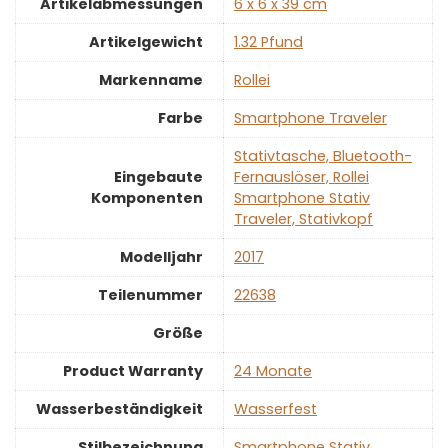
Artikelabmessungen
‎6 x 6 x 39 cm
Artikelgewicht
‎1.32 Pfund
Markenname
‎Rollei
Farbe
‎Smartphone Traveler
‎Stativtasche, Bluetooth-
Eingebaute
Fernauslöser, Rollei
Komponenten
Smartphone Stativ
Traveler, Stativkopf
Modelljahr
‎2017
Teilenummer
‎22638
Größe
Product Warranty
‎24 Monate
Wasserbeständigkeit
‎Wasserfest
Stilbezeichnung
‎Smartphone Stativ