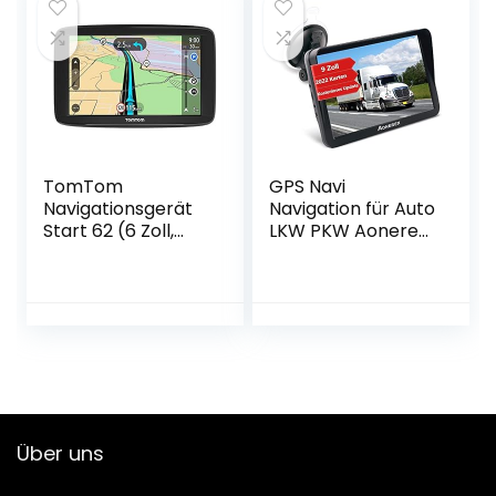
Sprachführung
für Fahrzeug Auto
Fahrspur 52
Boot LKW Echtzeit
Europa UK Karte
Tracking Gerät
GPS Ortung
TomTom
GPS Navi
Navigationsgerät
Navigation für Auto
Start 62 (6 Zoll,
LKW PKW Aonerex
Karten-Updates
9 Zoll
Europa,
Navigationsgerät
Fahrspurassistent,
mit Sonnenschirm
TMC) Schwarz
POI Sprachführung
Fahrspurassistent
2022 UK & Europa
Landkarte
Lebenslang
Kartenupdates
Über uns