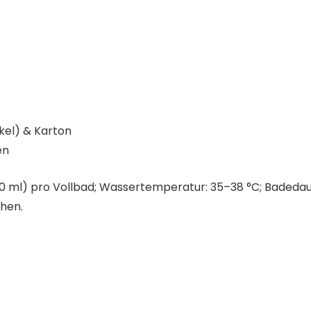
kel) & Karton
en
0 ml) pro Vollbad; Wassertemperatur: 35–38 °C; Badedauer:
hen.