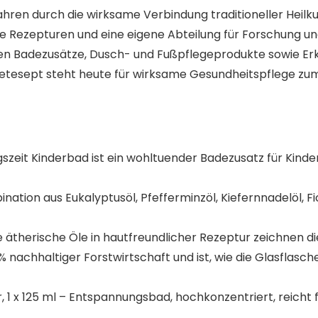
Jahren durch die wirksame Verbindung traditioneller Hei
e Rezepturen und eine eigene Abteilung für Forschung und
n Badezusätze, Dusch- und Fußpflegeprodukte sowie Erk
tetesept steht heute für wirksame Gesundheitspflege zu
szeit Kinderbad ist ein wohltuender Badezusatz für Kind
ination aus Eukalyptusöl, Pfefferminzöl, Kiefernnadelöl,
e ätherische Öle in hautfreundlicher Rezeptur zeichnen d
nachhaltiger Forstwirtschaft und ist, wie die Glasflasch
, 1 x 125 ml – Entspannungsbad, hochkonzentriert, reicht 