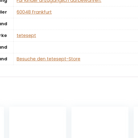
ung
‎Für Kinder unzugänglich aufbewahren.
ler
‎60048 Frankfurt
and
rke
‎tetesept
and
and
Besuche den tetesept-Store