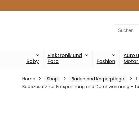
Search
for:
Elektronik und
Auto 
Baby
Foto
Fashion
Motor
Home
Shop
Baden and Körperpflege
t
Badezusatz zur Entspannung und Durchwärmung – 1 x