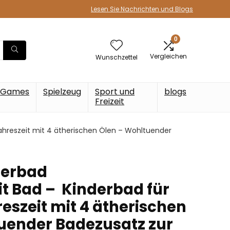
Lesen Sie Nachrichten und Blogs
0
Vergleichen
Wunschzettel
Games
Spielzeug
Sport und
blogs
Freizeit
Jahreszeit mit 4 ätherischen Ölen – Wohltuender
derbad
it Bad – Kinderbad für
reszeit mit 4 ätherischen
uender Badezusatz zur