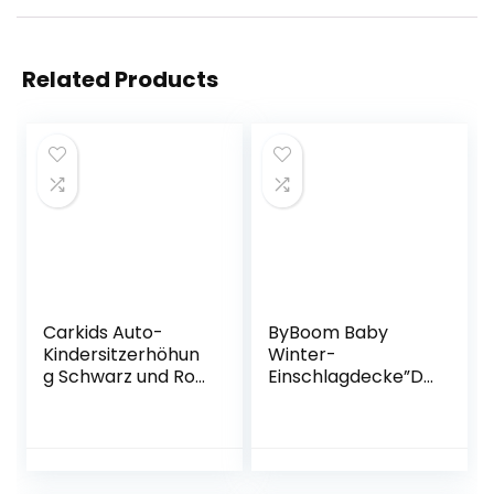
Related Products
Carkids Auto-
ByBoom Baby
Kindersitzerhöhun
Winter-
g Schwarz und Rot,
Einschlagdecke”D
Autokindersitz
as Original mit
Gruppe 2-3, Kinder
dem Bären”,
von 3,5-12
Universal für
Jahre|15-36 kg
Babyschale,
Autositz, z.B. für