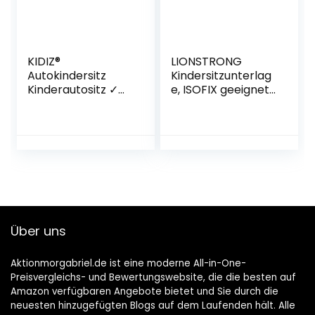
Kinderwagen,
Farbe:Schwarz
KIDIZ®
LIONSTRONG
Autokindersitz
Kindersitzunterlag
Kinderautositz ✓
e, ISOFIX geeignete
Gruppe 1+2+3 ✓ 9-
Unterlage für
36 kg ✓ Autositz ✓
Kindersitze,
Kindersitz | Stabil
Sitzschoner zum
und Sicher | Grau
Schutz Ihrer
Autositze (1 Stück)
Über uns
Aktionmorgabriel.de ist eine moderne All-in-One-
Preisvergleichs- und Bewertungswebsite, die die besten auf
Amazon verfügbaren Angebote bietet und Sie durch die
neuesten hinzugefügten Blogs auf dem Laufenden hält. Alle