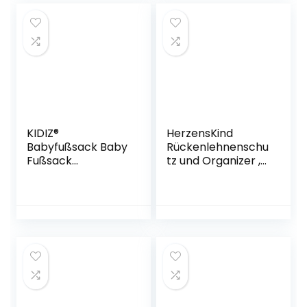
Maxi-Cosi, Römer,
für Kinderwagen,
Buggy oder
Babybett
KIDIZ®
HerzensKind
Babyfußsack Baby
Rückenlehnenschu
Fußsack
tz und Organizer ,
Winterfußsack
wasserdicht und
Babyschale mit
pflegeleicht .
Reißverschluss
Autositzschoner
Kuschelsack
für die Rückseite
Babydecke
der Vordersitze
Kinderwagen
Auto Organizer
waschbar
Kinder (2 Stück)
verschließbarer
Kopfteil,Tasche,
passend für alle