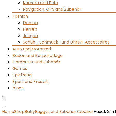
Kamera and Foto
Navigation, GPS and Zubehör
Fashion
Damen
Herren
Jungen
Schuh-, Schmuck- und Uhren-Accessoires
Auto und Motorrad
Baden and Körperpflege
Computer und Zubehör
Games
Spielzeug
Sport und Freizeit
blogs
Home
Shop
Baby
Buggys and Zubehör
Zubehör
Hauck 2 in