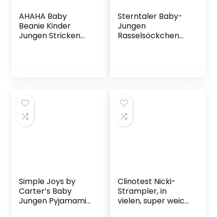
AHAHA Baby
Sterntaler Baby-
Beanie Kinder
Jungen
Jungen Stricken
Rasselsöckchen
Wintermütze
Bär Socken,
Jungen Warm
Marine, 15/16
Mütze und Schal
Kinder
Simple Joys by
Clinotest Nicki-
Carter’s Baby
Strampler, in
Jungen Pyjamamit
vielen, super weich
Füßen aus
und kuschelig