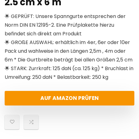
2.5 cm x 6 m
🌟 GEPRÜFT: Unsere Spanngurte entsprechen der
Norm DIN EN 12195-2. Eine Prüfplakette hierzu
befindet sich direkt am Produkt
🌟 GROßE AUSWAHL: erhältlich im 4er, 6er oder 10er
Pack und wahlweise in den Längen 2,5m , 4m oder
6m * Die Gurtbreite beträgt bei allen Größen 2,5 cm
🌟 STARK: Zurrkraft: 125 daN (ca. 125 kg) * Bruchlast in
Umreifung: 250 daN * Belastbarkeit: 250 kg
AUF AMAZON PRÜFEN