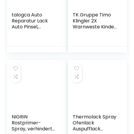
talogca Auto
TK Gruppe Timo
Reparatur Lack
Klingler 2X
Auto Pinsel,
Warnweste Kinder
Autokratzer
gelb – 3-10 Jahre –
Reparaturmittel
Jungen &
Autolack
Mädchen – 2023
Reparatur
Unfallweste
Spezieller Lackstift
Sicherheitsweste
für Autos
für Schulanfänger
Reparaturwerkzeu
& Einschulung
g, 4 Farben
Optional
NIGRIN
Thermolack Spray
Rostprimer-
Ofenlack
Spray, verhindert
Auspufflack