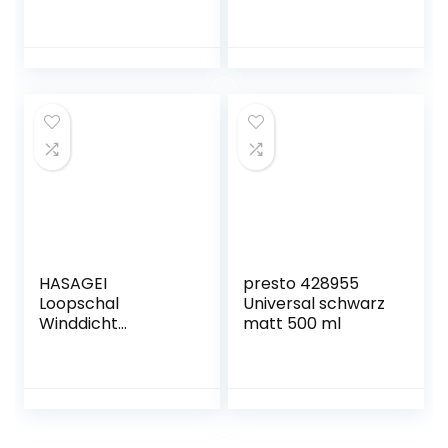
Korrosion, bietet
Hitzebeständiger
Langzeitschutz,
Lack Ofenfarbe
grau, 400 ml
800°C div. Farben
(Schwarz)
HASAGEI
presto 428955
Loopschal
Universal schwarz
Winddicht
matt 500 ml
Multifunktionstuch
Winter Fleece
Neckwarmer
Herren Loop Schal
Damen Halstuch
Warm Halten