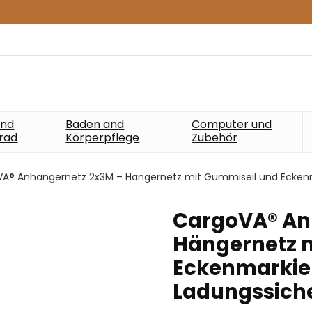
und
Baden and
Computer und
rad
Körperpflege
Zubehör
A® Anhängernetz 2x3M – Hängernetz mit Gummiseil und Eckenm
CargoVA® An
Hängernetz 
Eckenmarkier
Ladungssich