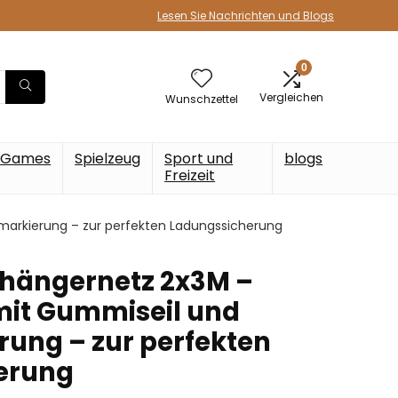
Lesen Sie Nachrichten und Blogs
0
Vergleichen
Wunschzettel
Games
Spielzeug
Sport und
blogs
Freizeit
arkierung – zur perfekten Ladungssicherung
hängernetz 2x3M –
mit Gummiseil und
ung – zur perfekten
erung