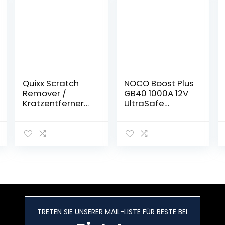
Quixx Scratch
NOCO Boost Plus
Remover /
GB40 1000A 12V
Kratzentferner
UltraSafe
(25g Politur/25g
Starthilfe
Finish/2
Powerbank, Auto
Tücher/4
Batterie Booster,
Schleifpapier).
Tragbare USB
Ladegerät,
Starthilfekabel
und
Überbrückungsk
abel für bis zu
6,0L Benzin und
TRETEN SIE UNSERER MAIL-LISTE FÜR BESTE BEI
3,0L
Dieselmotoren