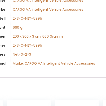
ler
‎CARGO VA Intelligent Vehicle Accessories
rke
‎CARGO VA Intelligent Vehicle Accessories
ell
‎2×3-C-NET-5995
cht
‎660 g
gen
‎200 x 300 x 3 cm; 660 Gramm
mer
‎2×3-C-NET-5995
ers
‎Net-G-2×3
and
Marke: CARGO VA Intelligent Vehicle Accessories