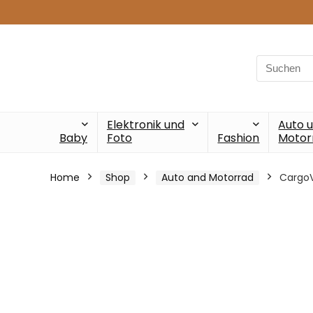
Search
for:
Elektronik und
Auto 
Baby
Foto
Fashion
Motor
Home
Shop
Auto and Motorrad
CargoV