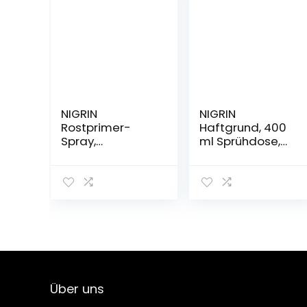
NIGRIN
NIGRIN
Rostprimer-
Haftgrund, 400
Spray,
ml Sprühdose,
verhindert
für die
Korrosion, bietet
Grundierung von
Langzeitschutz,
Oberflächen vor
grau, 400 ml
dem Lackieren
Über uns