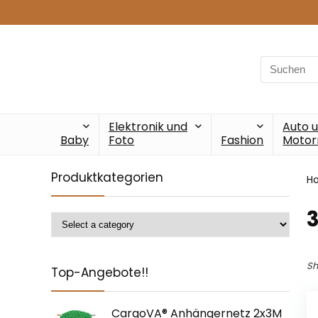
Search
for:
Elektronik und
Auto 
Baby
Foto
Fashion
Motor
Produktkategorien
H
‎
Sh
Top-Angebote!!
CargoVA® Anhängernetz 2x3M