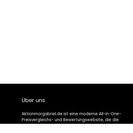
Über uns
Aktionmorgabriel.de ist eine moderne All-in-One-
Preisvergleichs- und Bewertungswebsite, die die
besten auf Amazon verfügbaren Angebote bietet und
Sie durch die neuesten hinzugefügten Blogs auf dem