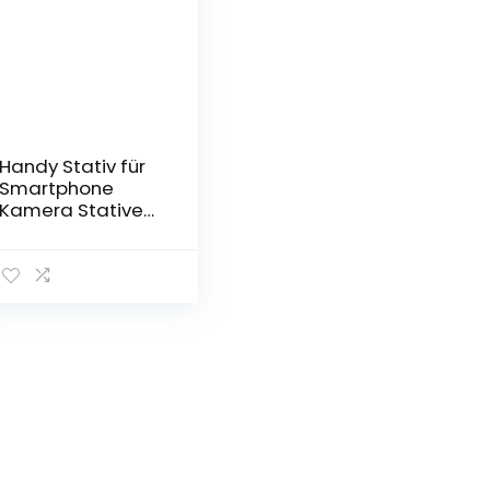
Handy Stativ für
Smartphone
Kamera Stative
Ständer mit Mini
Stativ iPhone
Stative
Telefonhalterung