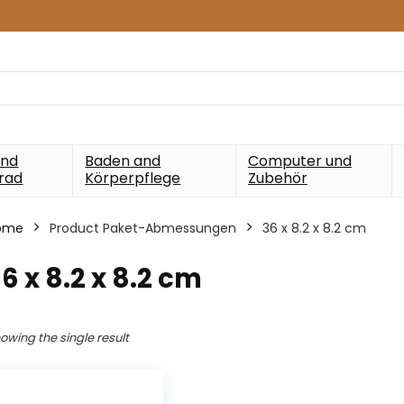
und
Baden and
Computer und
rad
Körperpflege
Zubehör
ome
Product Paket-Abmessungen
‎36 x 8.2 x 8.2 cm
36 x 8.2 x 8.2 cm
owing the single result