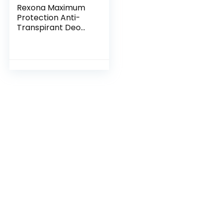
Rexona Maximum
Protection Anti-
Transpirant Deo
Creme Confidence
mit 48 Stunden
Schutz gegen
starkes Schwitzen
und Körpergeruch
45 ml 1 Stück