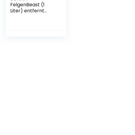
FelgenBeast (1
Liter) entfernt
selbst biestige
Verschmutzungen
auf allen polierten,
verchromten und
matten Stahl- &
Leichtmetallfelgen
| Art-Nr. 04333000