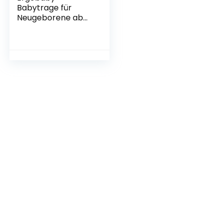
Babytrage für
Neugeborene ab
Geburt, Baby
Tragesystem
Adapt Cool Air
Mesh,
Babytragetasche
Bauchtrage
Rückentrage, Deep
Blue, BCPEAPBLUE, 1
Stück (1er Pack)