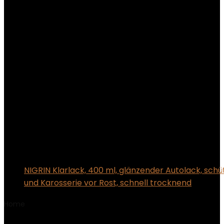
NIGRIN Klarlack, 400 ml, glänzender Autolack, schü
und Karosserie vor Rost, schnell trocknend
Home
Product Hersteller
‎Pat Europe