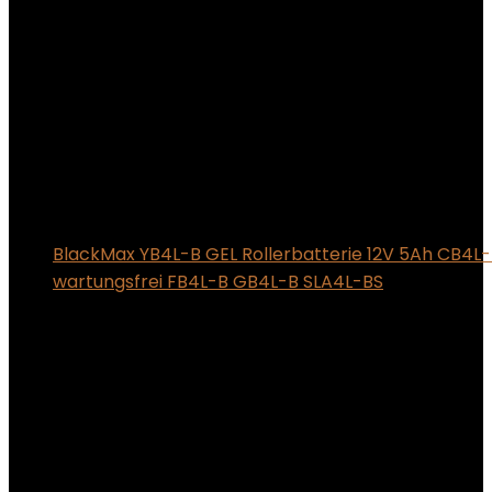
BlackMax YB4L-B GEL Rollerbatterie 12V 5Ah CB4L-
wartungsfrei FB4L-B GB4L-B SLA4L-BS