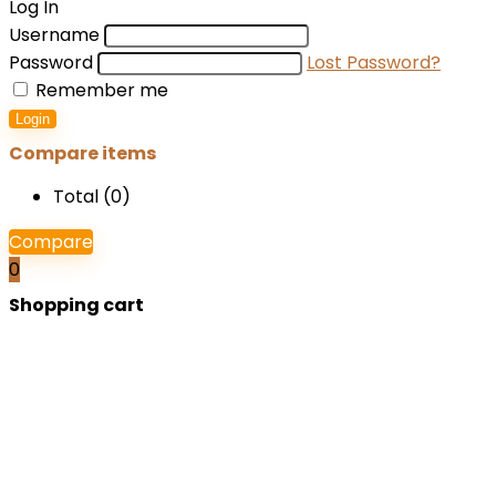
Log In
Username
Password
Lost Password?
Remember me
Login
Compare items
Total (
0
)
Compare
0
Shopping cart