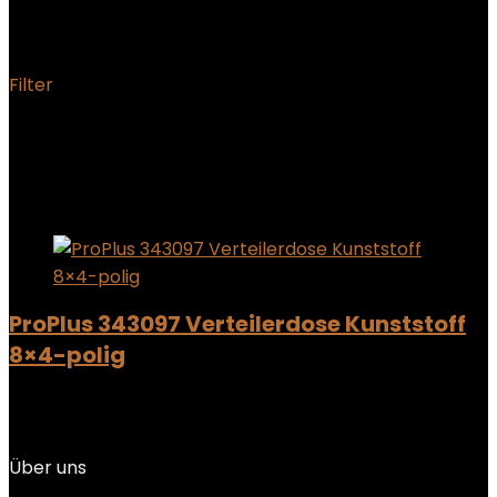
‎Pat Europe
Filter
Showing the single result
Added to wishlist
Removed from wishlist
0
Add to compare
ProPlus 343097 Verteilerdose Kunststoff
8×4-polig
Added to wishlist
Removed from wishlist
0
Add to compare
Über uns