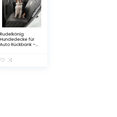
Rudelkönig
Hundedecke für
Auto Rückbank –
Wasserabweisen
de
Autoschondecke
für Hunde mit
Seitenschutz und
Sichtfenster –
Pflegeleichte
Universal
Autodecke für
den Rücksitz