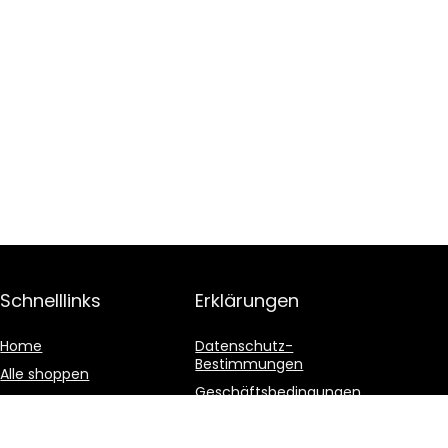
Schnelllinks
Erklärungen
Home
Datenschutz-
Bestimmungen
Alle shoppen
Geschäftsbedingungen
Blogs
Affiliate-Offenlegung
Unsere Webshops