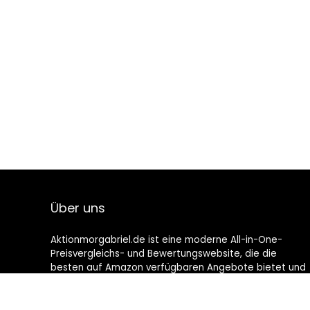
Über uns
Aktionmorgabriel.de ist eine moderne All-in-One-
Preisvergleichs- und Bewertungswebsite, die die
besten auf Amazon verfügbaren Angebote bietet und
Sie durch die neuesten hinzugefügten Blogs auf dem
Laufenden hält. Alle Bilder unterliegen dem
Urheberrecht ihrer jeweiligen Eigentümer. Alle zitierten