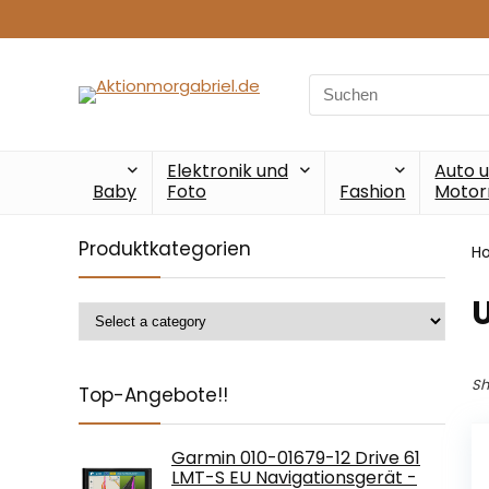
Search
for:
Elektronik und
Auto 
Baby
Foto
Fashion
Motor
Produktkategorien
H
‎
Sh
Top-Angebote!!
Garmin 010-01679-12 Drive 61
LMT-S EU Navigationsgerät -