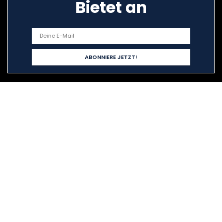
Bietet an
Schnelllinks
Home
Alle shoppen
Blogs
Unsere Webshops
Werben
Erklärungen