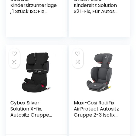
Kindersitzunterlage
Kindersitz Solution
, 1 Stück ISOFIX
S2 i-Fix, Für Autos
Geeigneter
mit und ohne
Sitzschoner Auto
ISOFIX, 100 – 150
Kindersitz,
cm, Ab ca. 3 bis 12
Wasserdichter
Jahre (15 – 50 kg),
Autositzauflage mit
Deep Black
Netztaschen und
Seitenschutz
Cybex Silver
Maxi-Cosi RodiFix
Solution X-fix,
AirProtect Autositz
Autositz Gruppe
Gruppe 2-3 Isofix,
2/3 (15-36 kg), Mit
2-fach verstellbar,
Isofix, 1 Stück (1er
höhenverstellbar
Pack), Pure Black
und breit, für Kinder