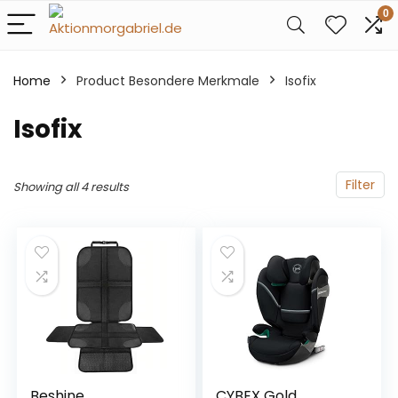
0
Home
Product Besondere Merkmale
‎Isofix
‎Isofix
Filter
Showing all 4 results
Beshine
CYBEX Gold